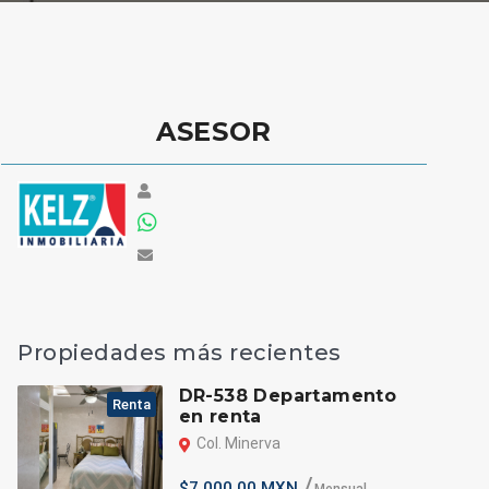
ASESOR
Propiedades más recientes
DR-538 Departamento
Renta
en renta
Col. Minerva
$7,000.00 MXN