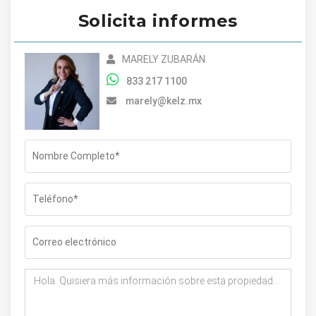
Solicita informes
MARELY ZUBARÁN
833 217 1100
marely@kelz.mx